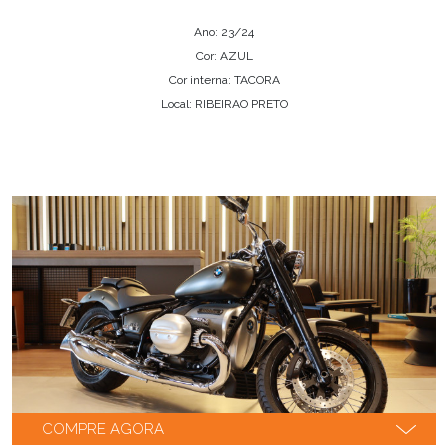
Ano: 23/24
Cor: AZUL
Cor interna: TACORA
Local: RIBEIRAO PRETO
COMPRE AGORA