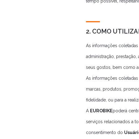
tempo possível, respeitan
2. COMO UTILIZ
As informações coletadas
administração, prestação
seus gostos, bem como a 
As informações coletadas p
marcas, produtos, promo
fidelidade, ou para a real
A
EUROBIKE
poderá centr
serviços relacionados a 
consentimento do
Usuári