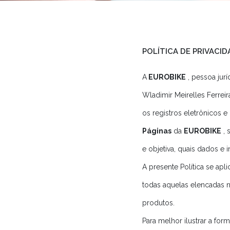
POLÍTICA DE PRIVACID
A
EUROBIKE
, pessoa jur
Wladimir Meirelles Ferreir
os registros eletrônicos 
Páginas
da
EUROBIKE
, 
e objetiva, quais dados 
A presente Política se apl
todas aquelas elencadas n
produtos.
Para melhor ilustrar a f