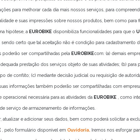
mações para melhorar cada dia mais nossos serviços, para compreend
qualidade e suas impressões sobre nossos produtos, bem como para fin
tima hipótese, a
EUROBIKE
disponibiliza funcionalidades para que o
U
, sendo certo que tal aceitação não é condição para cadastramento 
as poderão ser compartilhadas pela
EUROBIKE
com: (a) demais empre
adequada prestação dos serviços objeto de suas atividades; (b) para 
po de conflito; (c) mediante decisão judicial ou requisição de autor
 suas informações também poderão ser compartilhadas com empres
 e operacional necessária para as atividades da
EUROBIKE
, como int
de serviço de armazenamento de informações.
, atualizar e adicionar seus dados, bem como poderá solicitar a exc
E
, pelo formulário disponível em
Ouvidoria.
Iremos nos esforçar pa