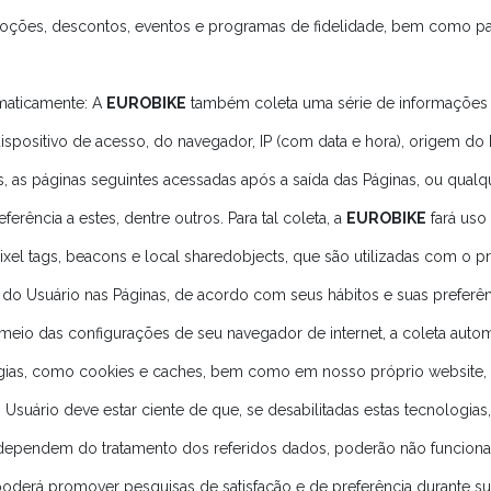
omoções, descontos, eventos e programas de fidelidade, bem como pa
maticamente: A
EUROBIKE
também coleta uma série de informações 
dispositivo de acesso, do navegador, IP (com data e hora), origem do 
s, as páginas seguintes acessadas após a saída das Páginas, ou qual
ferência a estes, dentre outros. Para tal coleta, a
EUROBIKE
fará uso
xel tags, beacons e local sharedobjects, que são utilizadas com o p
do Usuário nas Páginas, de acordo com seus hábitos e suas preferên
or meio das configurações de seu navegador de internet, a coleta aut
ias, como cookies e caches, bem como em nosso próprio website, 
 Usuário deve estar ciente de que, se desabilitadas estas tecnologias
 dependem do tratamento dos referidos dados, poderão não funciona
oderá promover pesquisas de satisfação e de preferência durante su