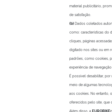
material publicitário, pr
de satisfação.
(b)
Dados coletados auto
como: características do 
cliques, páginas acessada
digitado nos sites ou em re
padrões, como cookies, pi
experiência de navegação 
É possível desabilitar, p
meio de algumas tecnolog
aos cookies. No entanto, o
oferecidos pelo site, que
Além disso, a
EUROBIKE
p