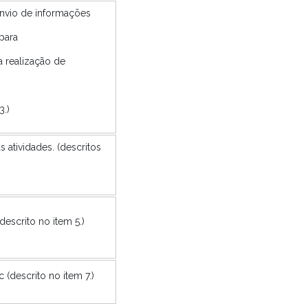
 envio de informações
para
a realização de
3.)
 atividades. (descritos
escrito no item 5.)
 (descrito no item 7.)