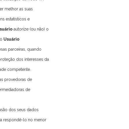
er melhor as suas
s estatísticos e
suário
autorize (ou não) o
do
Usuário
sas parceiras, quando
proteção dos interesses da
idade competente.
as provedoras de
ermediadoras de
lusão dos seus dados
ra respondê-lo no menor