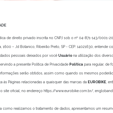
ADE
ídica de direito privado inscrita no CNPJ sob o nº 04-871-143/0001-
a, 1600 – Jd Botanico, Ribeirão Preto, SP - CEP: 14021630, entende c
e dados pessoais deixados por você
Usuário
na utilização dos diverso
servindo a presente Política de Privacidade
Política
para regular, de f
e informações serão obtidos, assim como quando os mesmos poderão s
ica às Páginas relacionadas a quaisquer das marcas da
EUROBIKE
, e
o site oficial, no endereço https://www.eurobike.com.br/, engloban
orma como realizamos o tratamento de dados, apresentamos um resumo