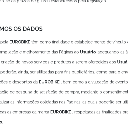
do-se os prazos de guarda estabelecidos pela legislação.
AMOS OS DADOS
 pela
EUROBIKE
têm como finalidade o estabelecimento de vínculo c
, ampliação e melhoramento das Páginas ao
Usuário
, adequando-as à
criação de novos serviços e produtos a serem oferecidos aos
Usuá
oderão, ainda, ser utilizadas para fins publicitários, como para o e
ções e descontos da
EUROBIKE
, bem como a divulgação de evento
ização de pesquisa de satisfação de compra, mediante o consentimento 
alizar as informações coletadas nas Páginas, as quais poderão ser uti
todas as empresas da marca
EUROBIKE
, respeitadas as finalidades or
o
.