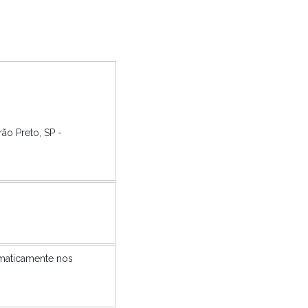
rão Preto, SP -
omaticamente nos