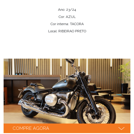
Ano: 23/24
Cor: AZUL
Cor interna: TACORA
Local: RIBEIRAO PRETO
COMPRE AGORA